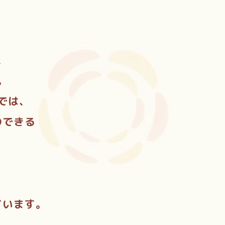
、
。
では、
のできる
、
ています。