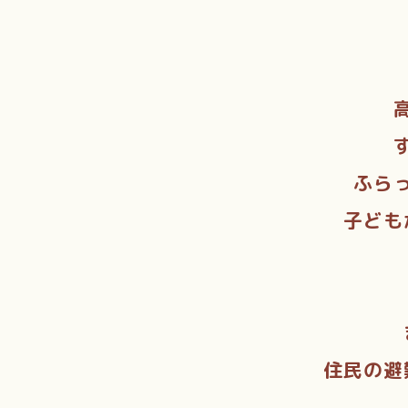
ふら
子ども
住民の避