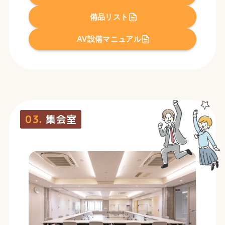
備品リスト
AV設備マニュアル
03.
集会室