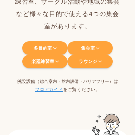
練習室、
サークル活動や地域の集会
など
様々な目的で使える4つの集会
室があります。
多目的室
集会室
楽器練習室
ラウンジ
併設設備
は
（総合案内・館内設備・バリアフリー）
フロアガイド
をご覧ください。