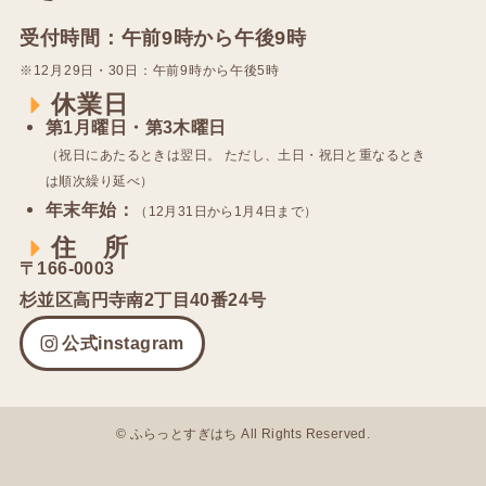
受付時間：午前9時から午後9時
※12⽉29⽇・30⽇：午前9時から午後5時
休業日
第1⽉曜⽇・第3⽊曜⽇
（祝⽇にあたるときは翌⽇。 ただし、⼟⽇・祝⽇と重なるとき
は順次繰り延べ）
年末年始：
（12⽉31⽇から1⽉4⽇まで）
住 所
〒166-0003
杉並区⾼円寺南2丁⽬40番24号
公式instagram
©
ふらっとすぎはち All Rights Reserved.