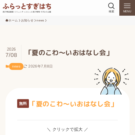
検索
MENU
ホーム
お知らせ
news
2026
「夏のこわ～いおはなし会」
7/08
2026年7月8日
news
「夏のこわ～いおはなし会」
無料
＼ クリックで拡大 ／